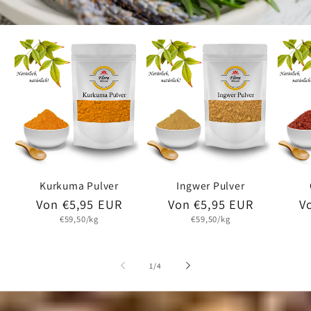
Kurkuma Pulver
Ingwer Pulver
Normaler
Von €5,95 EUR
Normaler
Von €5,95 EUR
N
V
Grundpreis
Grundpreis
Preis
Preis
P
€59,50/kg
€59,50/kg
von
1
/
4