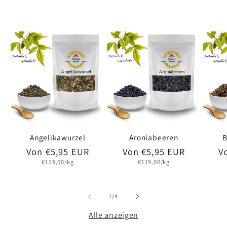
Angelikawurzel
Aroniabeeren
B
Normaler
Von €5,95 EUR
Normaler
Von €5,95 EUR
N
V
Grundpreis
Grundpreis
Preis
Preis
P
€119,00/kg
€119,00/kg
von
1
/
4
Alle anzeigen