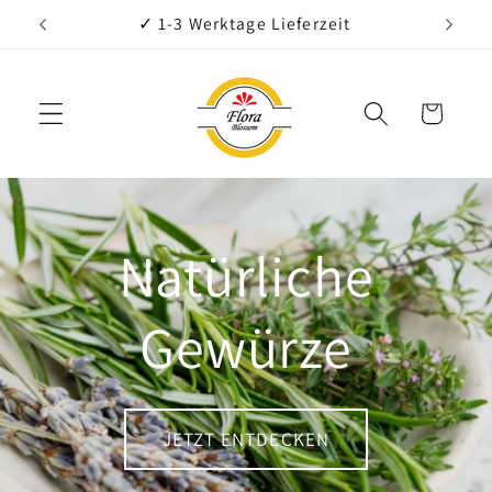
Direkt
✓ Gourmet Qualität
zum
Inhalt
Warenkorb
Natürliche
Gewürze
JETZT ENTDECKEN