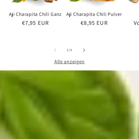
Aji Charapita Chili Ganz
Aji Charapita Chili Pulver
N
V
Normaler
€7,95 EUR
Normaler
€8,95 EUR
P
Preis
Preis
von
1
/
4
Alle anzeigen