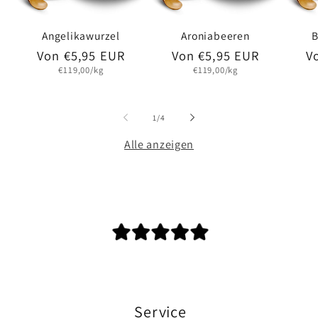
Angelikawurzel
Aroniabeeren
B
Normaler
Von €5,95 EUR
Normaler
Von €5,95 EUR
N
V
Grundpreis
Grundpreis
Preis
Preis
P
€119,00/kg
€119,00/kg
von
1
/
4
Alle anzeigen
Service