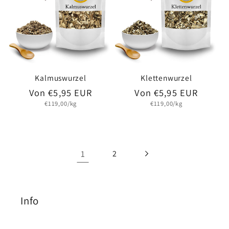
Kalmuswurzel
Klettenwurzel
Normaler
Von €5,95 EUR
Normaler
Von €5,95 EUR
Grundpreis
Grundpreis
€119,00/kg
€119,00/kg
Preis
Preis
1
2
Info