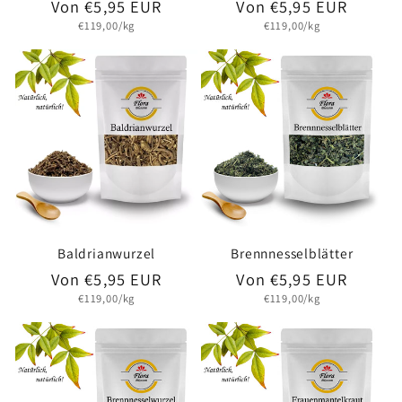
Normaler
Von €5,95 EUR
Normaler
Von €5,95 EUR
Grundpreis
Grundpreis
€119,00/kg
€119,00/kg
Preis
Preis
Baldrianwurzel
Brennnesselblätter
Normaler
Von €5,95 EUR
Normaler
Von €5,95 EUR
Grundpreis
Grundpreis
€119,00/kg
€119,00/kg
Preis
Preis