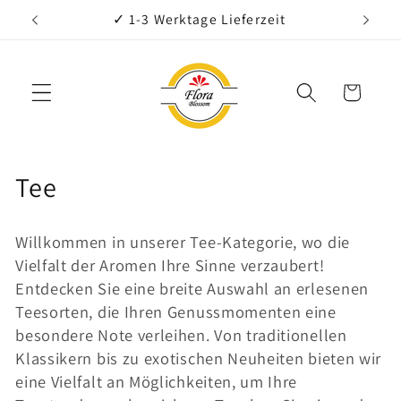
Direkt
€
✓ 1-3 Werktage Lieferzeit
zum
Inhalt
Warenkorb
K
Tee
a
Willkommen in unserer Tee-Kategorie, wo die
t
Vielfalt der Aromen Ihre Sinne verzaubert!
e
Entdecken Sie eine breite Auswahl an erlesenen
Teesorten, die Ihren Genussmomenten eine
g
besondere Note verleihen. Von traditionellen
o
Klassikern bis zu exotischen Neuheiten bieten wir
r
eine Vielfalt an Möglichkeiten, um Ihre