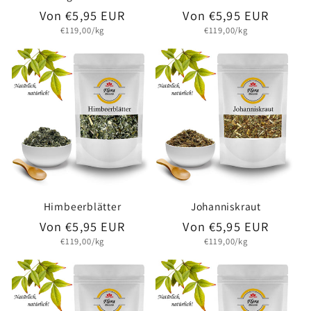
Normaler
Von €5,95 EUR
Normaler
Von €5,95 EUR
Grundpreis
Grundpreis
€119,00/kg
€119,00/kg
Preis
Preis
Himbeerblätter
Johanniskraut
Normaler
Von €5,95 EUR
Normaler
Von €5,95 EUR
Grundpreis
Grundpreis
€119,00/kg
€119,00/kg
Preis
Preis