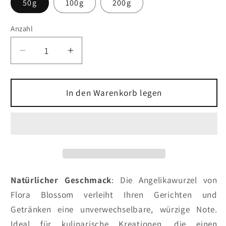
50g
100g
200g
Anzahl
Anzahl
Verringere
Erhöhe
die
die
Menge
Menge
für
für
In den Warenkorb legen
Angelikawurzel
Angelikawurzel
Natürlicher Geschmack
: Die Angelikawurzel von
Flora Blossom verleiht Ihren Gerichten und
Getränken eine unverwechselbare, würzige Note.
Ideal für kulinarische Kreationen, die einen