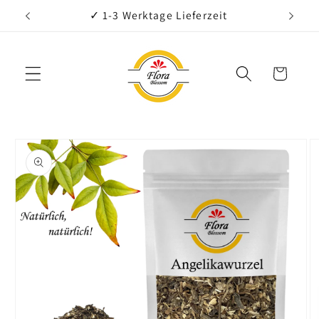
Direkt
€
✓ 1-3 Werktage Lieferzeit
zum
Inhalt
Warenkorb
oduktinformationen
ringen