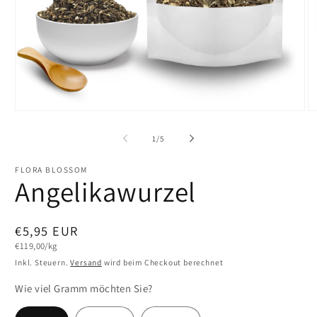
Medien
M
1
2
in
in
von
1
/
5
Modal
M
öffnen
öf
FLORA BLOSSOM
Angelikawurzel
Normaler
€5,95 EUR
Grundpreis
€119,00/kg
Preis
Inkl. Steuern.
Versand
wird beim Checkout berechnet
Wie viel Gramm möchten Sie?