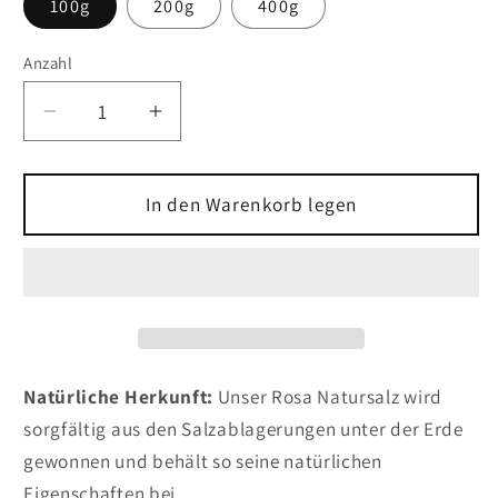
100g
200g
400g
Anzahl
Anzahl
Verringere
Erhöhe
die
die
Menge
Menge
für
für
In den Warenkorb legen
Rosa
Rosa
Natursalz
Natursalz
Grob
Grob
Natürliche Herkunft:
Unser Rosa Natursalz wird
sorgfältig aus den Salzablagerungen unter der Erde
gewonnen und behält so seine natürlichen
Eigenschaften bei.