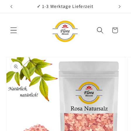
Direkt
€
✓ 1-3 Werktage Lieferzeit
zum
Inhalt
Warenkorb
oduktinformationen
ringen