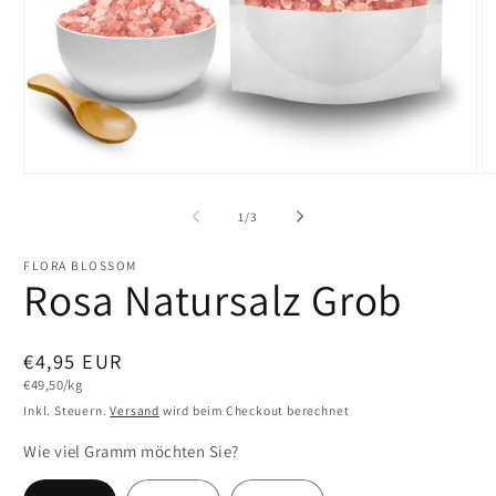
Medien
M
1
2
in
in
von
1
/
3
Modal
M
öffnen
öf
FLORA BLOSSOM
Rosa Natursalz Grob
Normaler
€4,95 EUR
Grundpreis
€49,50/kg
Preis
Inkl. Steuern.
Versand
wird beim Checkout berechnet
Wie viel Gramm möchten Sie?